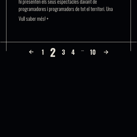
hi presenten els seus espectacles davant de
programadores i programadors de tot el territori. Una
Vull saber més! +
2
…
1
3
4
10