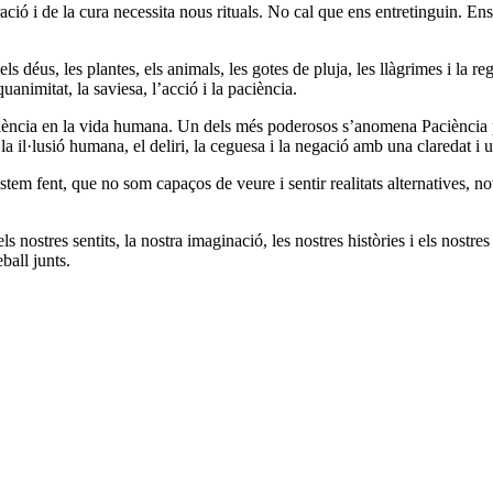
paració i de la cura necessita nous rituals. No cal que ens entretinguin. 
els déus, les plantes, els animals, les gotes de pluja, les llàgrimes i la re
uanimitat, la saviesa, l’acció i la paciència.
ència en la vida humana. Un dels més poderosos s’anomena Paciència pe
 il·lusió humana, el deliri, la ceguesa i la negació amb una claredat i u
m fent, que no som capaços de veure i sentir realitats alternatives, nove
s nostres sentits, la nostra imaginació, les nostres històries i els nostre
eball junts.