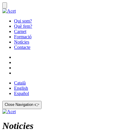
Qui som?
Què fem?
Carnet
Formació
Notícies
Contacte
Català
English
Español
Close Navigation 👉
Noticies