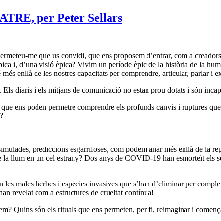
E, per Peter Sellars
ermeteu-me que us convidi, que ens proposem d’entrar, com a creadors, a
pica i, d’una visió èpica? Vivim un període èpic de la història de la hum
més enllà de les nostres capacitats per comprendre, articular, parlar i e
 Els diaris i els mitjans de comunicació no estan prou dotats i són incap
s que ens poden permetre comprendre els profunds canvis i ruptures que
a?
mulades, prediccions esgarrifoses, com podem anar més enllà de la repeti
e la llum en un cel estrany? Dos anys de COVID-19 han esmorteït els sent
ón les males herbes i espècies invasives que s’han d’eliminar per comple
han revelat com a estructures de crueltat contínua!
 Quins són els rituals que ens permeten, per fi, reimaginar i comença