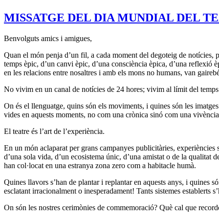
MISSATGE DEL DIA MUNDIAL DEL TEATR
Benvolguts amics i amigues,
Quan el món penja d’un fil, a cada moment del degoteig de notícies, p
temps èpic, d’un canvi èpic, d’una consciència èpica, d’una reflexió è
en les relacions entre nosaltres i amb els mons no humans, van gairebé 
No vivim en un canal de notícies de 24 hores; vivim al límit del temps.
On és el llenguatge, quins són els moviments, i quines són les imatge
vides en aquests moments, no com una crònica sinó com una vivènci
El teatre és l’art de l’experiència.
En un món aclaparat per grans campanyes publicitàries, experiències si
d’una sola vida, d’un ecosistema únic, d’una amistat o de la qualitat d
han col·locat en una estranya zona zero com a habitacle humà.
Quines llavors s’han de plantar i replantar en aquests anys, i quines s
esclatant irracionalment o inesperadament! Tants sistemes establerts s’
On són les nostres cerimònies de commemoració? Què cal que recordem?