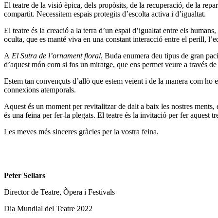
El teatre de la visió èpica, dels propòsits, de la recuperació, de la re
compartit. Necessitem espais protegits d’escolta activa i d’igualtat.
El teatre és la creació a la terra d’un espai d’igualtat entre els humans, 
oculta, que es manté viva en una constant interacció entre el perill, l’eq
A
El Sutra de l’ornament floral
, Buda enumera deu tipus de gran paci
d’aquest món com si fos un miratge, que ens permet veure a través de la
Estem tan convençuts d’allò que estem veient i de la manera com ho este
connexions atemporals.
Aquest és un moment per revitalitzar de dalt a baix les nostres ments, el
és una feina per fer-la plegats. El teatre és la invitació per fer aquest tr
Les meves més sinceres gràcies per la vostra feina.
Peter Sellars
Director de Teatre, Òpera i Festivals
Dia Mundial del Teatre 2022