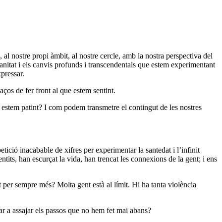
l nostre propi àmbit, al nostre cercle, amb la nostra perspectiva del
anitat i els canvis profunds i transcendentals que estem experimentant
xpressar.
aços de fer front al que estem sentint.
 estem patint? I com podem transmetre el contingut de les nostres
ció inacabable de xifres per experimentar la santedat i l’infinit
its, han escurçat la vida, han trencat les connexions de la gent; i ens
t per sempre més? Molta gent està al límit. Hi ha tanta violència
r a assajar els passos que no hem fet mai abans?