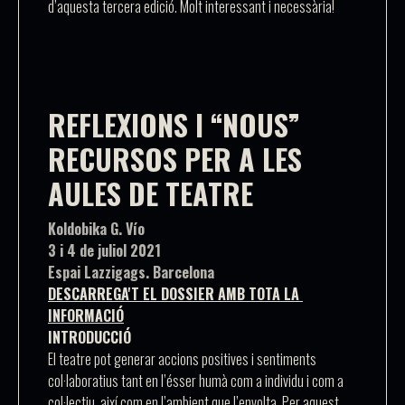
d’aquesta tercera edició. Molt interessant i necessària!
REFLEXIONS I “NOUS”
RECURSOS PER A LES
AULES DE TEATRE
Koldobika G. Vío

3 i 4 de juliol 2021

Espai Lazzigags. Barcelona
DESCARREGA'T EL DOSSIER AMB TOTA LA 
INFORMACIÓ
INTRODUCCIÓ
El teatre pot generar accions positives i sentiments
col·laboratius tant en l’ésser humà com a individu i com a
col·lectiu, així com en l’ambient que l’envolta. Per aquest