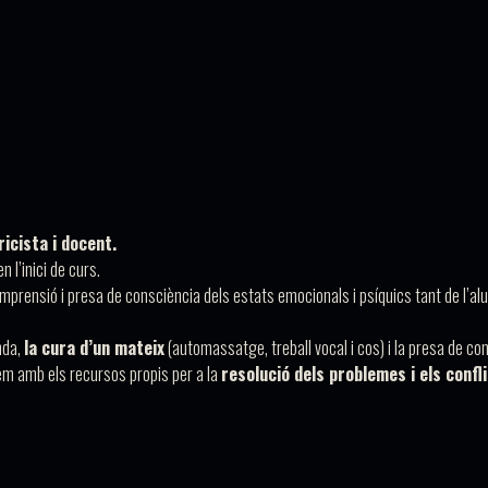
icista i docent.
n l’inici de curs.
ensió i presa de consciència dels estats emocionals i psíquics tant de l’a
nda,
la cura d’un mateix
(automassatge, treball vocal i cos) i la presa de co
arem amb els recursos propis per a la
resolució dels problemes i els confl