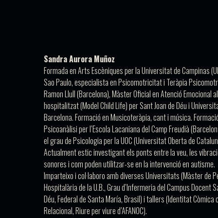
Sandra Aurora Muñoz
Formada en Arts Escèniques per la Universitat de Campinas (
Sao Paulo, especialista en Psicomotricitat i Teràpia Psicomotri
Ramon Llull (Barcelona), Màster Oficial en Atenció Emocional a
hospitalitzat (Model Child Life) per Sant Joan de Déu i Universit
Barcelona. Formació en Musicoteràpia, cant i música. Formaci
Psicoanàlisi per l’Escola Lacaniana del Camp Freudià (Barcelo
el grau de Psicologia per la UOC (Universitat Oberta de Catalun
Actualment estic investigant els ponts entre la veu, les vibrac
sonores i com poden utilitzar-se en la intervenció en autisme.
Imparteixo i col·laboro amb diverses Universitats (Màster de 
Hospitalària de la U.B., Grau d’Infermeria del Campus Docent S
Déu, Federal de Santa María, Brasil) i tallers (Identitat Còmica 
Relacional, Riure per viure d’AFANOC).