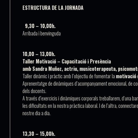
ESTRUCTURA DE LA JORNADA
9,30 – 10,00h.
Arribada i benvinguda
10,00 – 13,00h.
Taller
Motivació – Capacitació i Presència
amb
Sandra Muñoz, actriu, musicoterapeuta, psicomotr
Taller dinàmic i pràctic amb l’objectiu de fomentar la
motivació
e
Aprenentatge de dinàmiques d’acompanyament emocional, de compr
dels docents.
A través d’exercicis i dinàmiques corporals treballarem, d’una ba
les dificultats en la nostra pràctica laboral. I de l’altra, connect
nostre dia a dia.
13,30 – 15,00h.