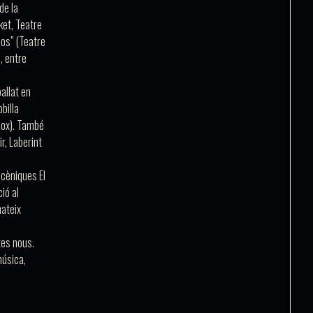
de la
ket, Teatre
sos”
(Teatre
, entre
ballat en
billa
eox). També
ir
,
Laberint
scèniques El
ió al
mateix
tes nous.
música,