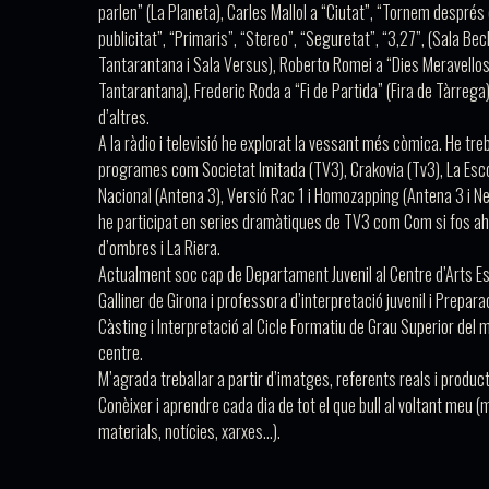
parlen”
(La Planeta), Carles Mallol a
“Ciutat”
,
“Tornem després 
publicitat”
,
“Primaris”
,
“Stereo”
,
“Seguretat”
,
“3,27”
, (Sala Bec
Tantarantana i Sala Versus), Roberto Romei a
“Dies Meravello
Tantarantana), Frederic Roda a
“Fi de Partida”
(Fira de Tàrrega)
d’altres.
A la ràdio i televisió he explorat la vessant més còmica. He tre
programes com
Societat Imitada
(TV3),
Crakovia
(Tv3),
La Esco
Nacional
(Antena 3),
Versió Rac 1
i
Homozapping
(Antena 3 i N
he participat en series dramàtiques de TV3 com
Com si fos ah
d’ombres
i
La Riera
.
Actualment soc cap de Departament Juvenil al
Centre d’Arts E
Galliner
de Girona i professora d’interpretació juvenil i
Preparac
Càsting
i
Interpretació
al Cicle Formatiu de Grau Superior del 
centre.
M’agrada treballar a partir d’imatges, referents reals i produc
Conèixer i aprendre cada dia de tot el que bull al voltant meu (
materials, notícies, xarxes…).