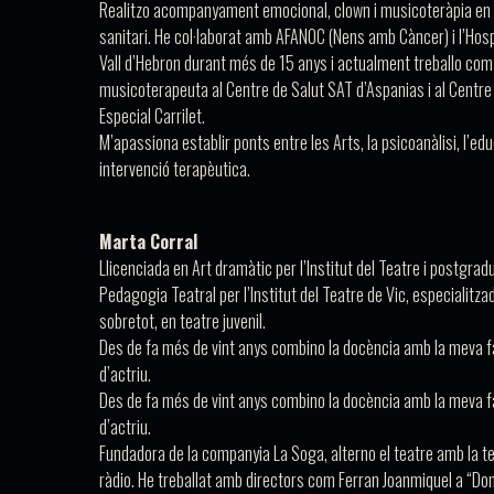
Realitzo acompanyament emocional, clown i musicoteràpia en 
sanitari. He col·laborat amb
AFANOC (Nens amb Càncer)
i l’Hos
Vall d’Hebron durant més de 15 anys i actualment treballo com
musicoterapeuta al Centre de Salut SAT d’Aspanias i al Centre
Especial Carrilet.
M’apassiona establir ponts entre les Arts, la psicoanàlisi, l’edu
intervenció terapèutica.
Marta Corral
Llicenciada en Art dramàtic per l’Institut del Teatre i postgra
Pedagogia Teatral per l’Institut del Teatre de Vic, especialitza
sobretot, en teatre juvenil.
Des de fa més de vint anys combino la docència amb la meva 
d’actriu.
Des de fa més de vint anys combino la docència amb la meva 
d’actriu.
Fundadora de la companyia
La Soga
, alterno el teatre amb la tel
ràdio. He treballat amb directors com Ferran Joanmiquel a
“Do