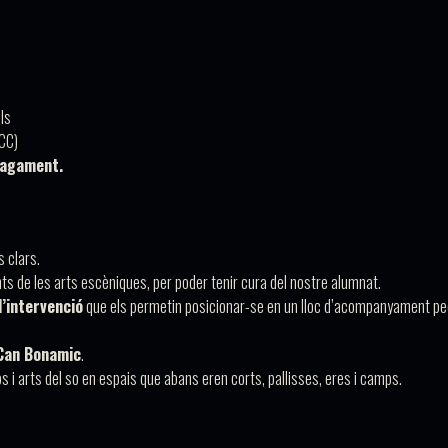
ls
CC)
 pagament.
 clars.
ts de les arts escèniques, per poder tenir cura del nostre alumnat.
d’intervenció
que els permetin posicionar-se en un lloc d’acompanyament p
Can Bonamic
.
s i arts del so en espais que abans eren corts, pallisses, eres i camps.