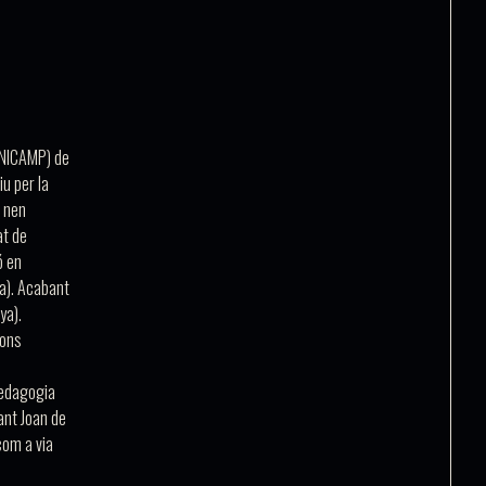
UNICAMP) de
u per la
l nen
at de
ó en
na). Acabant
ya).
ions
Pedagogia
ant Joan de
com a via