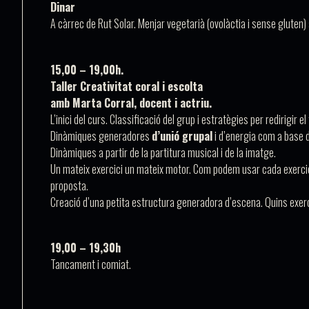
Dinar
A càrrec de Rut Solar. Menjar vegetarià (ovolàctia i sense gluten
15,00 – 19,00h.
Taller Creativitat coral i escolta
amb Marta Corral
, docent i actriu.
L’inici del curs. Classificació del grup i estratègies per redirigir el 
Dinàmiques generadores
d’unió grupal
i d’energia com a base d
Dinàmiques a partir de la partitura musical i de la imatge.
Un mateix exercici un mateix motor
. Com podem usar cada exercici
proposta.
Creació d’una petita estructura generadora d’escena. Quins ex
19,00 – 19,30h
Tancament i comiat.