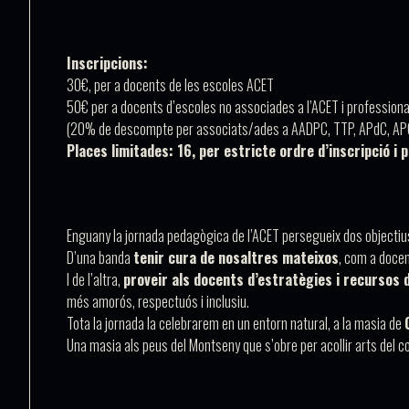
Inscripcions:
30€, per a docents de les escoles ACET
50€ per a docents d’escoles no associades a l’ACET i professiona
(20% de descompte per associats/ades a AADPC, TTP, APdC, AP
Places limitades: 16, per estricte ordre d’inscripció i
Enguany la jornada pedagògica de l’ACET persegueix dos objectius
D’una banda
tenir cura de nosaltres mateixos
, com a docen
I de l’altra,
proveir als docents d’estratègies i recursos 
més amorós, respectuós i inclusiu.
Tota la jornada la celebrarem en un entorn natural, a la masia de
Una masia als peus del Montseny que s’obre per acollir arts del co