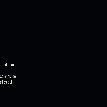
lumnat com
nsciència de
ictes
del