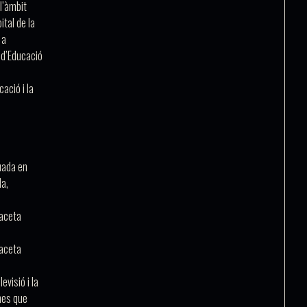
l’àmbit
pital de la
 a
 d’Educació
cació i la
duada en
da,
faceta
faceta
evisió i la
nes que